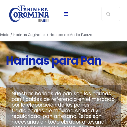
Saltar
Buscar:
al
Toggle
contenido
Navigation
Sobre Nosotros
Inicio
Harinas Originales
Harinas de Media Fuerza
Pan
Harinas para Pan
Pasteleria
Pizza
Nuestras harinas de pan son las harinas
panificables de referencia en el mercado
Noticias
por la elaboración de los panes
tradicionales de máxima calidad y
Formación
regularidad, pan artesano. Éstas son
necesarias en todo obrador artesanal