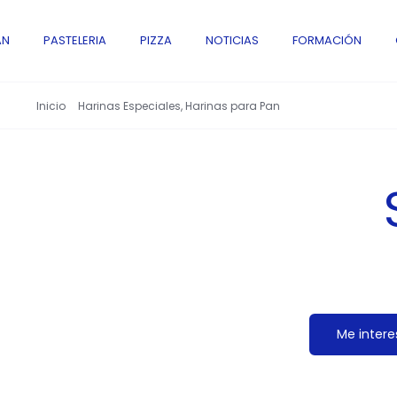
AN
PASTELERIA
PIZZA
NOTICIAS
FORMACIÓN
Inicio
Harinas Especiales
Harinas para Pan
Sémola Fina
Me intere