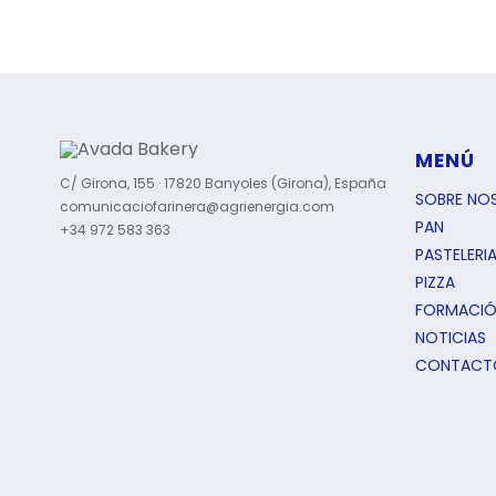
MENÚ
C/ Girona, 155 · 17820 Banyoles (Girona), España
SOBRE NO
comunicaciofarinera@agrienergia.com
PAN
+34 972 583 363
PASTELERI
PIZZA
FORMACI
NOTICIAS
CONTACT