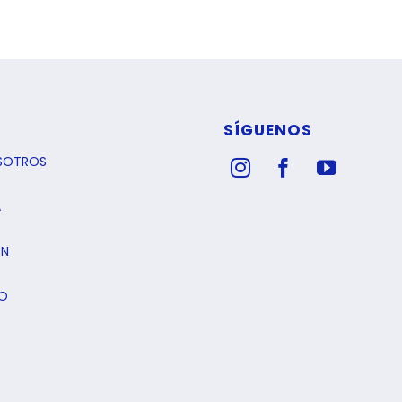
SÍGUENOS
SOTROS
A
ÓN
O