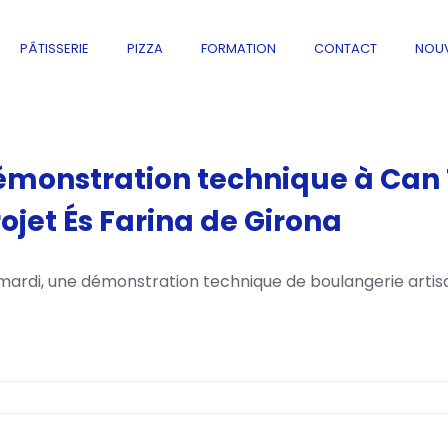
PÂTISSERIE
PIZZA
FORMATION
CONTACT
NOUV
monstration technique à Can T
ojet És Farina de Girona
mardi, une démonstration technique de boulangerie artisa
ation
e