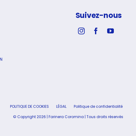
ampionnat
Suivez-nous
nde
nettone
N
S
POLITIQUE DE COOKIES
LÉGAL
Politique de confidentialité
© Copyright 2026 | Farinera Coromina | Tous droits réservés