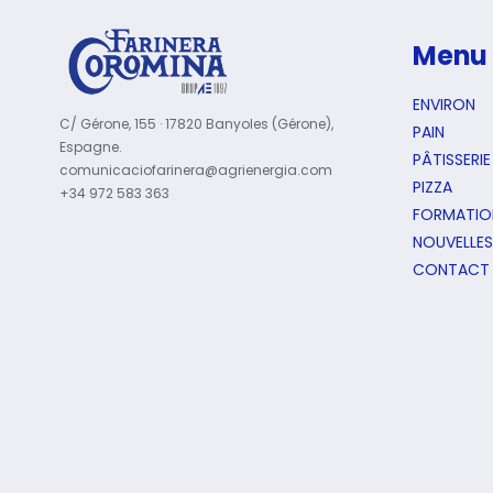
Ch
du
Menu
Mo
de
ENVIRON
Pa
C/ Gérone, 155 · 17820 Banyoles (Gérone),
PAIN
Espagne.
PÂTISSERIE
comunicaciofarinera@agrienergia.com
PIZZA
+34 972 583 363
FORMATIO
NOUVELLE
CONTACT