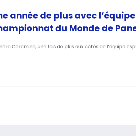
ne année de plus avec l’équip
hampionnat du Monde de Pane
inera Coromina, une fois de plus aux côtés de l’équipe es
e
née
us
ec
quipe
pagnole